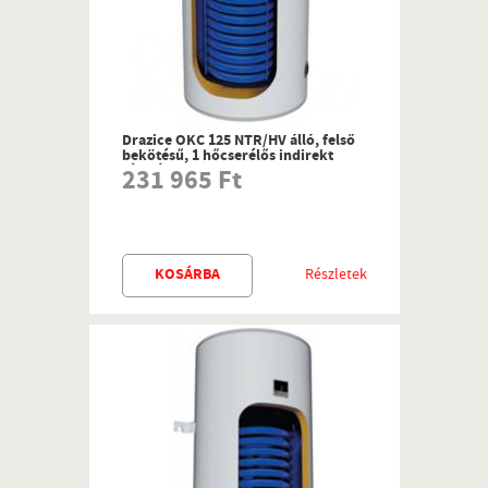
Drazice OKC 125 NTR/HV álló, felső
bekötésű, 1 hőcserélős indirekt
tároló
231 965 Ft
KOSÁRBA
Részletek