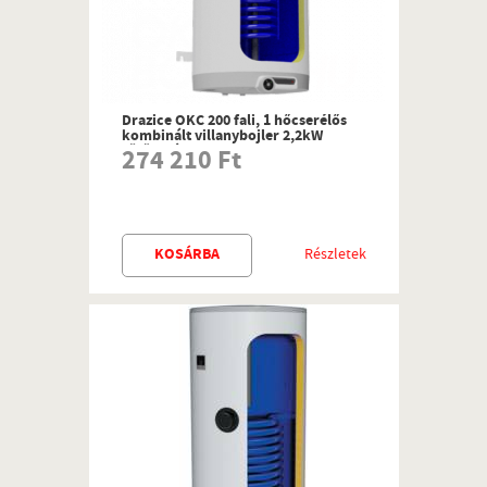
Drazice OKC 200 fali, 1 hőcserélős
kombinált villanybojler 2,2kW
fűtőbetéttel
274 210 Ft
KOSÁRBA
Részletek