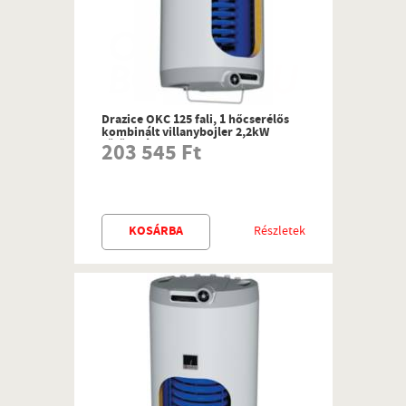
Drazice OKC 125 fali, 1 hőcserélős
kombinált villanybojler 2,2kW
fűtőbetéttel
203 545 Ft
KOSÁRBA
Részletek