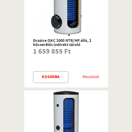
Drazice OKC 1000 NTR/HP álló, 1
hőcserélős indirekt tároló
hősszivattyús rendszerhez
1 659 855 Ft
KOSÁRBA
Részletek