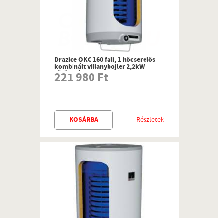
Drazice OKC 160 fali, 1 hőcserélős
kombinált villanybojler 2,2kW
fűtőbetéttel
221 980 Ft
KOSÁRBA
Részletek