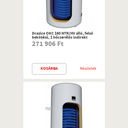
Drazice OKC 160 NTR/HV álló, felső
bekötésű, 1 hőcserélős indirekt
tároló
271 906 Ft
KOSÁRBA
Részletek