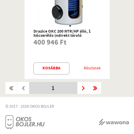
Drazice OKC 200 NTR/HP álló, 1
hőcserélős indirekt tároló
hősszivattyús rendszerhez
400 946 Ft
KOSÁRBA
Részletek
1
© 2017 - 2026 OKOS BOJLER