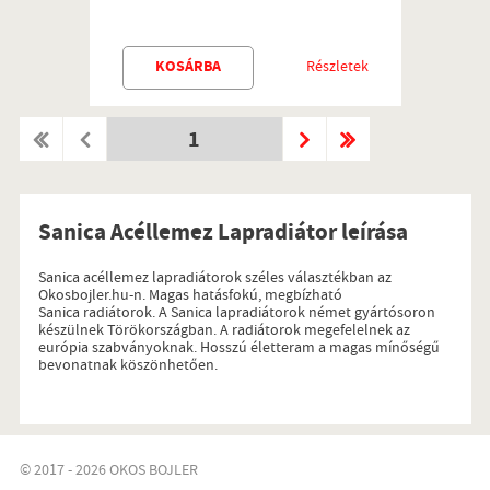
KOSÁRBA
Részletek
1
Sanica Acéllemez Lapradiátor leírása
Sanica acéllemez lapradiátorok széles választékban az
Okosbojler.hu-n. Magas hatásfokú, megbízható
Sanica radiátorok. A Sanica lapradiátorok német gyártósoron
készülnek Törökországban. A radiátorok megefelelnek az
európia szabványoknak. Hosszú életteram a magas mínőségű
bevonatnak köszönhetően.
© 2017 - 2026 OKOS BOJLER