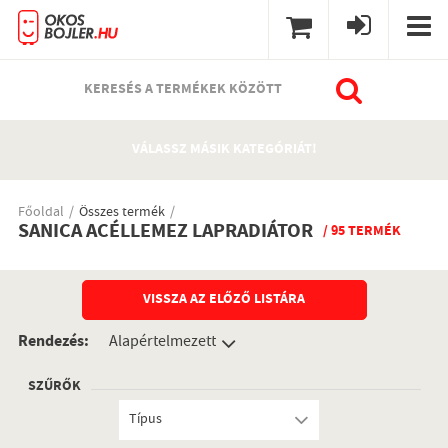
KERESÉS A TERMÉKEK KÖZÖTT
VÁLASSZ MÁSIK KATEGÓRIÁT!
Főoldal
Összes termék
SANICA ACÉLLEMEZ LAPRADIÁTOR
/ 95 TERMÉK
VISSZA AZ ELŐZŐ LISTÁRA
Rendezés:
SZŰRŐK
Típus