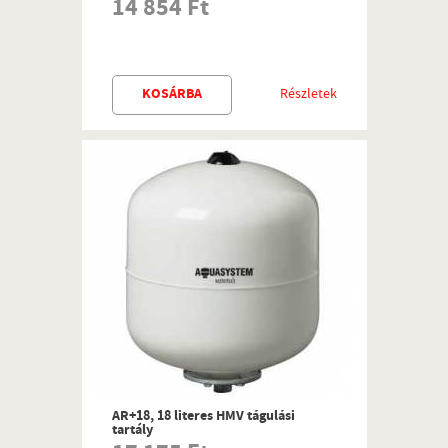
14 854 Ft
KOSÁRBA
Részletek
AR+18, 18 literes HMV tágulási
tartály