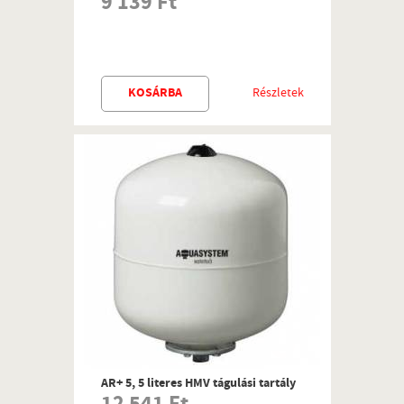
9 139 Ft
KOSÁRBA
Részletek
AR+ 5, 5 literes HMV tágulási tartály