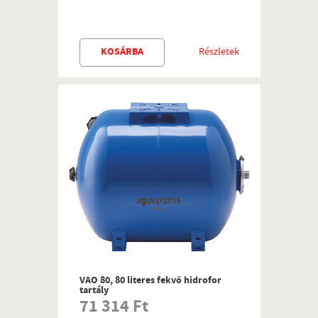
KOSÁRBA
Részletek
VAO 80, 80 literes fekvő hidrofor
tartály
71 314 Ft