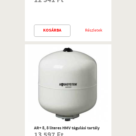
12 541 Ft
KOSÁRBA
Részletek
AR+ 8, 8 literes HMV tágulási tartály
13 597 Ft