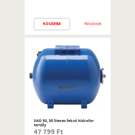
KOSÁRBA
Részletek
VAO 50, 50 literes fekvő hidrofor
tartály
47 799 Ft