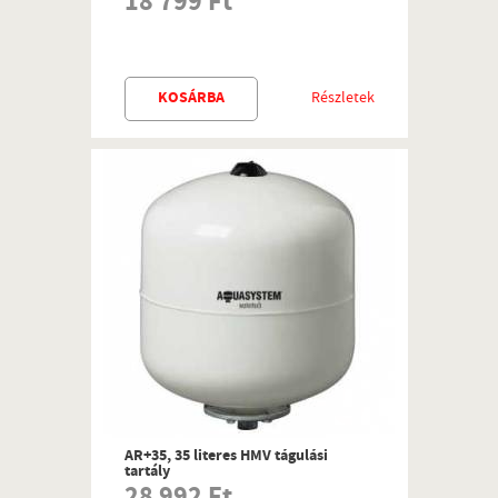
18 799 Ft
KOSÁRBA
Részletek
AR+35, 35 literes HMV tágulási
tartály