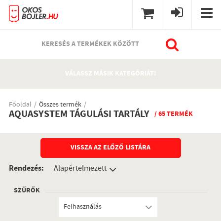
KERESÉS A TERMÉKEK KÖZÖTT
VÁLASSZ MÁSIK KATEGÓRIÁT!
Főoldal
Összes termék
AQUASYSTEM TÁGULÁSI TARTÁLY
/ 65 TERMÉK
VISSZA AZ ELŐZŐ LISTÁRA
Rendezés:
SZŰRŐK
Felhasználás