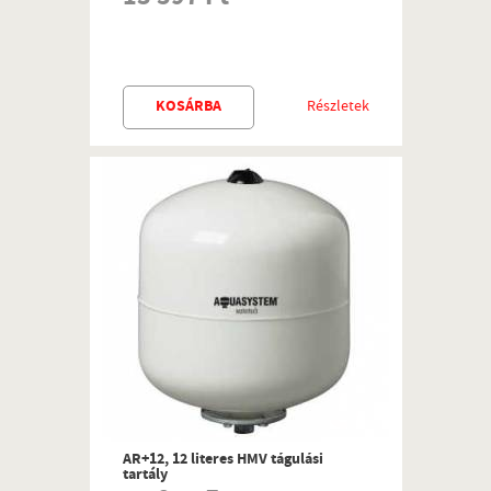
KOSÁRBA
Részletek
AR+12, 12 literes HMV tágulási
tartály