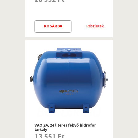
28 992 Ft
KOSÁRBA
Részletek
VAO 24, 24 literes fekvő hidrofor
tartály
13 551 Ft