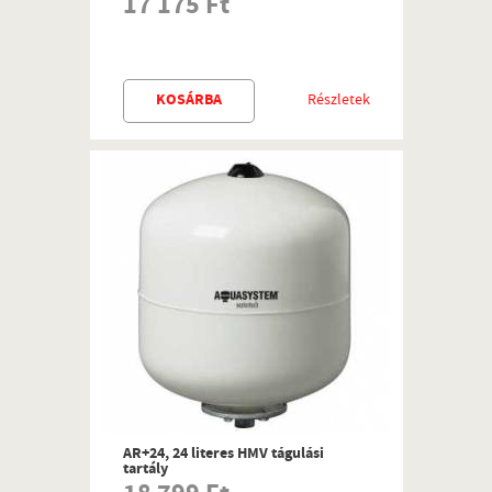
17 175 Ft
KOSÁRBA
Részletek
AR+24, 24 literes HMV tágulási
tartály