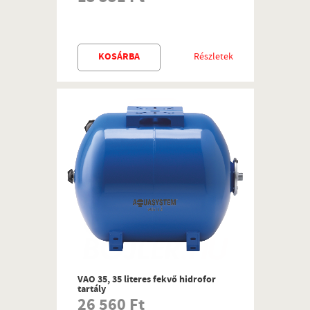
KOSÁRBA
Részletek
VAO 35, 35 literes fekvő hidrofor
tartály
26 560 Ft