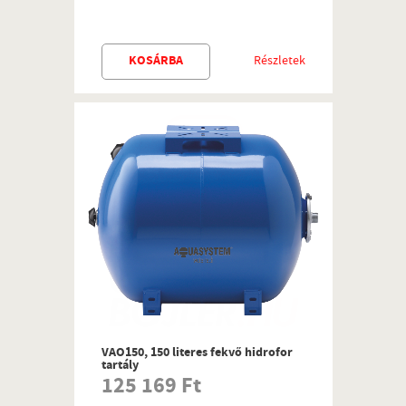
KOSÁRBA
Részletek
VAO150, 150 literes fekvő hidrofor
tartály
125 169 Ft