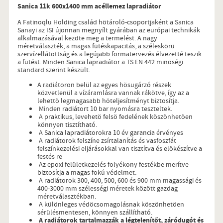
Sanica 11k 600x1400 mm acéllemez lapradiátor
A Fatinoqlu Holding család hötároló-csoportjaként a Sanica
Sanayi az ISI újonnan megnyílt gyárában az európai technikák
alkalmazásával kezdte meg a termelést. A nagy
méretválaszték, a magas fütéskapacitás, a széleskörü
szervízellátottság és a legújabb formatervezés élvezetté teszik
a fütést. Minden Sanica lapradiátor a TS EN 442 minöségi
standard szerint készült.
A radiátoron belül az egyes hösugárzó részek
közvetlenül a vízáramlásra vannak rákötve, így az a
lehettö legmagasabb höteljesítményt biztosítja.
Minden radiátort 10 bar nyomásra teszteltek.
A praktikus, levehetö felsö fedelének köszönhetöen
könnyen tisztítható.
A Sanica lapradiátorokra 10 év garancia érvényes
A radiátorok felszíne zsírtalanítás és vasfoszfát
felszínkezelési eljárásokkal van tisztítva és elökészítve a
festés re
Az epoxi felületkezelés folyékony festékbe merítve
biztosítja a magas fokú védelmet.
A radiátorok 300, 400, 500, 600 és 900 mm magassági és
400-3000 mm szélességi méretek között gazdag
méretválasztékban.
A különleges védöcsomagolásnak köszönhetöen
sérülésmentesen, könnyen szállítható.
A radiátorok tartalmazzák a légtelenítőt, záródugót és