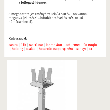
a felfogató idomot.
A megadott teljesítményértékek ∆T=50 ºC – on vannak
megadva (Pl. 75/65°C hőfoklépcsővel és 20°C belső
hőmérséklettel).
Kulcsszavak
sanica
11k
600x1400
lapradiátor
acéllemez
fatinoqlu
holding
család
hötároló-csoportjaként
sanayi
isi