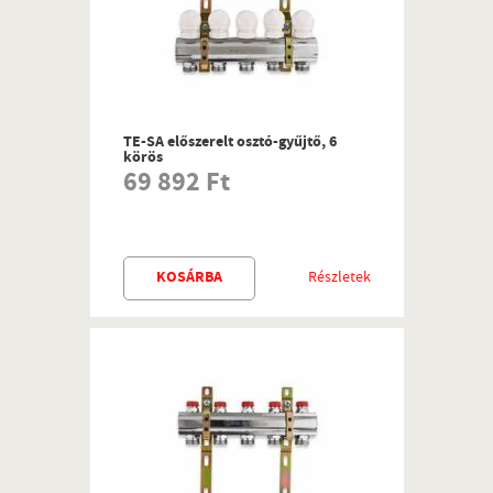
TE-SA előszerelt osztó-gyűjtő, 6
körös
69 892 Ft
KOSÁRBA
Részletek