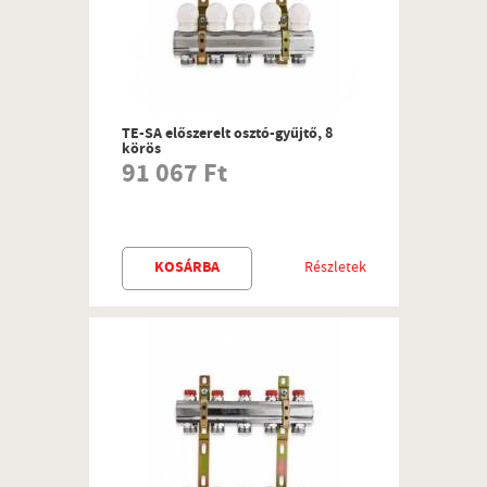
TE-SA előszerelt osztó-gyűjtő, 8
körös
91 067 Ft
KOSÁRBA
Részletek