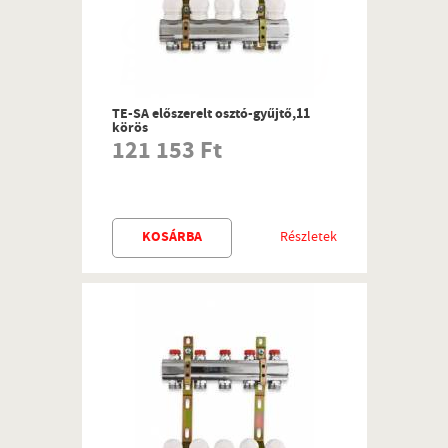
TE-SA előszerelt osztó-gyűjtő,11
körös
121 153 Ft
KOSÁRBA
Részletek