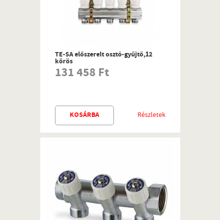
TE-SA előszerelt osztó-gyűjtő,12
körös
131 458 Ft
KOSÁRBA
Részletek