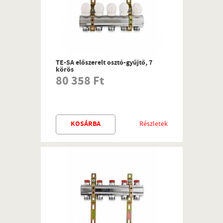
TE-SA előszerelt osztó-gyűjtő, 7
körös
80 358 Ft
KOSÁRBA
Részletek