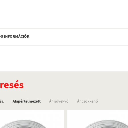
S INFORMÁCIÓK
resés
és:
Alapértelmezett
Ár növekvő
Ár csökkenő