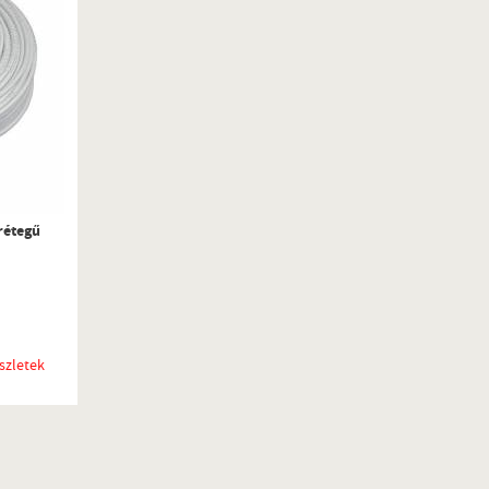
trétegű
szletek