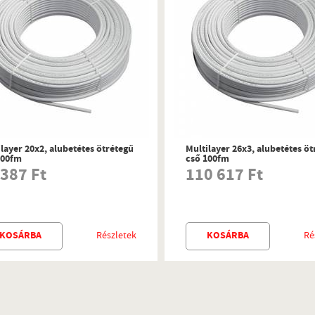
layer 20x2, alubetétes ötrétegű
Multilayer 26x3, alubetétes ö
100fm
cső 100fm
 387 Ft
110 617 Ft
KOSÁRBA
Részletek
KOSÁRBA
Ré