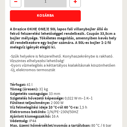
KOSÁRBA
A Drazice OKHE ONE/E 50L lapos fali villanybojler álló és
fekvő felszerelési lehetőséggel rendelkezik. Csupán 33,5cm a
bojler mélysége. Tökéletes megoldás, amennyiben kevés hely
áll rendelkezésre egy bojler számára. A 50L-es bojler 1-2 fő
melegvíz igényét elégíti ki.
-Szűk helyekre is felszerelhető. Konyhaszekrénybe is rakható.
Vízszintes elhelyezési lehetőség!
-Gyors vízmelegítés a kéttartályos kialakításnak köszönhetően
-Új, elektromos termosztát
Térfogat:
41 l
Tömeg (üresen):
31 kg
Szigetelés vastagsága:
33 mm
Szigetelés hővezető képessége:
0,022 W·m–1·K–1
Fűtőtest teljesítménye:
2 000 W
Víz felmelegítési ideje 10 °C-ról 60 °C-ra:
1,5 h
Elektromos bekötés:
1/N/PE~230V/50HZ
Ajánlott kismegszakító:
16 A
Védettség:
IP44
Max. üzemi hőmérséklet/nyomás a tartályban:
80 °C / 6 bar