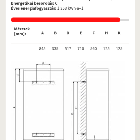
Energetikai besorolás:
C
Éves energiafogyasztás:
1 353 kWh·a–1
Méretek
A
B
D
E
F
H
K
R
[mm]:
845
335
517
710
560
125
125
450