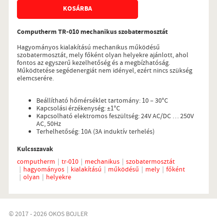
KOSÁRBA
Computherm TR-010 mechanikus szobatermosztát
Hagyományos kialakítású mechanikus működésű
szobatermosztát, mely főként olyan helyekre ajánlott, ahol
fontos az egyszerű kezelhetőség és a megbízhatóság.
Működtetése segédenergiát nem idényel, ezért nincs szükség
elemcserére.
Beállítható hőmérséklet tartomány: 10 – 30°C
Kapcsolási érzékenység: ±1°C
Kapcsolható elektromos feszültség: 24V AC/DC … 250V
AC, 50Hz
Terhelhetőség: 10A (3A induktív terhelés)
Kulcsszavak
computherm
tr-010
mechanikus
szobatermosztát
hagyományos
kialakítású
működésű
mely
főként
olyan
helyekre
© 2017 - 2026 OKOS BOJLER