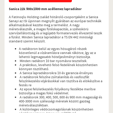
Sanica 22k 900x1800 mm acéllemez lapradiátor
A Fatinoqlu Holding család hötároló-csoportjaként a Sanica
Sanayi az ISI újonnan megnyílt gyárában az európai technikák
alkalmazásával kezdte meg a termelést. A nagy
méretválaszték, a magas fütéskapacitás, a széleskörü
szervízellátottság és a legújabb formatervezés élvezetté teszik
a fütést. Minden Sanica lapradiátor a TS EN 442 minöségi
standard szerint készült.
A radiátoron belül az egyes hösugárzó részek
közvetlenül a vízáramlásra vannak rákötve, így az a
lehettö legmagasabb höteljesítményt biztosítja.
Minden radiátort 10 bar nyomásra teszteltek.
A praktikus, levehetö felsö fedelének köszönhetöen
könnyen tisztítható.
A Sanica lapradiátorokra 10 év garancia érvényes
A radiátorok felszíne zsírtalanítás és vasfoszfát
felszínkezelési eljárásokkal van tisztítva és elökészítve a
festés re
Az epoxi felületkezelés folyékony festékbe merítve
biztosítja a magas fokú védelmet.
A radiátorok 300, 400, 500, 600 és 900 mm magassági és
400-3000 mm szélességi méretek között gazdag
méretválasztékban.
A különleges védöcsomagolásnak köszönhetöen