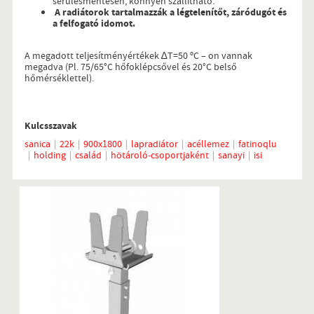
sérülésmentesen, könnyen szállítható.
A radiátorok tartalmazzák a légtelenítőt, záródugót és
a felfogató idomot.
A megadott teljesítményértékek ∆T=50 ºC – on vannak
megadva (Pl. 75/65°C hőfoklépcsővel és 20°C belső
hőmérséklettel).
Kulcsszavak
sanica
22k
900x1800
lapradiátor
acéllemez
fatinoqlu
holding
család
hötároló-csoportjaként
sanayi
isi