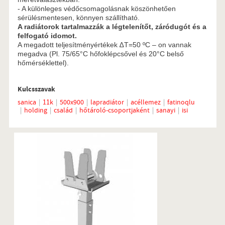
- A különleges védőcsomagolásnak köszönhetően
sérülésmentesen, könnyen szállítható.
A radiátorok tartalmazzák a légtelenítőt, záródugót és a
felfogató idomot.
A megadott teljesítményértékek ∆T=50 ºC – on vannak
megadva (Pl. 75/65°C hőfoklépcsővel és 20°C belső
hőmérséklettel).
Kulcsszavak
sanica
11k
500x900
lapradiátor
acéllemez
fatinoqlu
holding
család
hőtároló-csoportjaként
sanayi
isi