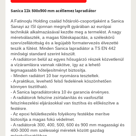
Sanica 11k 500x900 mm acéllemez lapradiátor
A Fatinoqlu Holding család hőtároló-csoportjaként a Sanica
Sanayi az ISI újonnan megnyílt gyárában az európai
technikák alkalmazásával kezdte meg a termelést. A nagy
méretválaszték, a magas fűtéskapacitás, a széleskörű
szervízellátottság és a legújabb formatervezés élvezetté
teszik a fűtést. Minden Sanica lapradiátor a TS EN 442
minőségi standard szerint készült.
- A radiátoron belül az egyes hősugárzó részek közvetlenül
a vízáramlásra vannak rákötve, így az a lehető
legmagasabb hőteljesítményt biztosítja.
- Minden radiátort 10 bar nyomásra teszteltek.
- A praktikus, levehető felső fedelének köszönhetően
könnyen tisztítható.
- A Sanica lapradiátorokra 10 év garancia érvényes.
- A radiátorok felszíne zsírtalanítás és vasfoszfát
felszínkezelési eljárásokkal van tisztítva és előkészítve a
festésre.
- Az epoxi felületkezelés folyékony festékbe merítve
biztosítja a magas fokú védelmet.
- A radiátorok 300, 400, 500, 600 és 900 mm magassági és
400-3000 mm szélességi méretek között gazdag
méretválasztékban.